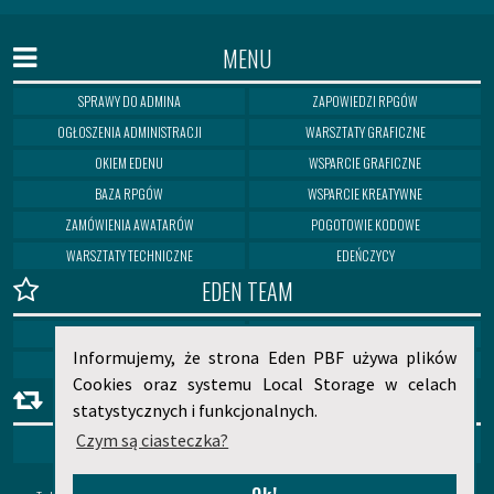
MENU
SPRAWY DO ADMINA
ZAPOWIEDZI RPGÓW
OGŁOSZENIA ADMINISTRACJI
WARSZTATY GRAFICZNE
OKIEM EDENU
WSPARCIE GRAFICZNE
BAZA RPGÓW
WSPARCIE KREATYWNE
ZAMÓWIENIA AWATARÓW
POGOTOWIE KODOWE
WARSZTATY TECHNICZNE
EDEŃCZYCY
EDEN TEAM
MEDUSA
ELIAN
Informujemy, że strona Eden PBF używa plików
HIERA
NORITOSHI
Cookies oraz systemu Local Storage w celach
PARTNERZY
statystycznych i funkcjonalnych.
Czym są ciasteczka?
© 2019 by Eden Team