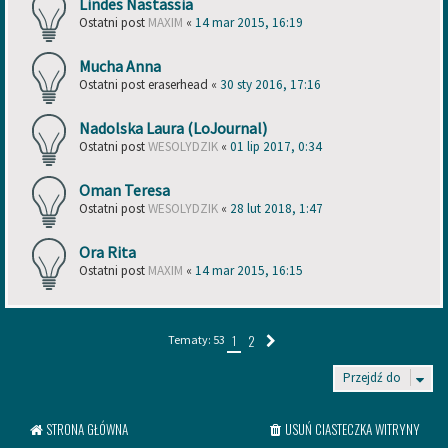
Lindes Nastassia
Ostatni post
MAXIM
«
14 mar 2015, 16:19
Mucha Anna
Ostatni post
eraserhead
«
30 sty 2016, 17:16
Nadolska Laura (LoJournal)
Ostatni post
WESOLYDZIK
«
01 lip 2017, 0:34
Oman Teresa
Ostatni post
WESOLYDZIK
«
28 lut 2018, 1:47
Ora Rita
Ostatni post
MAXIM
«
14 mar 2015, 16:15
2
1
Tematy: 53
Następna
Przejdź do
STRONA GŁÓWNA
USUŃ CIASTECZKA WITRYNY