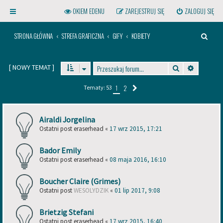
OKIEM EDENU
ZAREJESTRUJ SIĘ
ZALOGUJ SIĘ
S
STRONA GŁÓWNA
STREFA GRAFICZNA
GIFY
KOBIETY
Z
U
[
NOWY TEMAT
]
Szukaj
Wyszukiw
K
2
1
Tematy: 53
Następna
A
J
Kliknij na gwint powyższej
Airaldi Jorgelina
żarówki, aby otworzyć menu!
Ostatni post
eraserhead
«
17 wrz 2015, 17:21
Bador Emily
Ostatni post
eraserhead
«
08 maja 2016, 16:10
Boucher Claire (Grimes)
Ostatni post
WESOLYDZIK
«
01 lip 2017, 9:08
Brietzig Stefani
Ostatni post
eraserhead
«
17 wrz 2015, 16:40