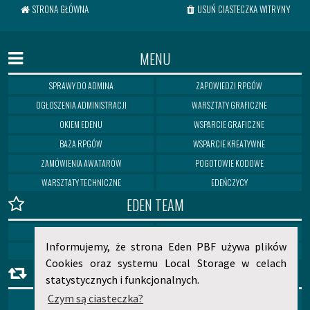
STRONA GŁÓWNA
USUŃ CIASTECZKA WITRYNY
MENU
SPRAWY DO ADMINA
ZAPOWIEDZI RPGÓW
OGŁOSZENIA ADMINISTRACJI
WARSZTATY GRAFICZNE
OKIEM EDENU
WSPARCIE GRAFICZNE
BAZA RPGÓW
WSPARCIE KREATYWNE
ZAMÓWIENIA AWATARÓW
POGOTOWIE KODOWE
WARSZTATY TECHNICZNE
EDEŃCZYCY
EDEN TEAM
MEDUSA
ELIAN
Informujemy, że strona Eden PBF używa plików
HIERA
NORITOSHI
Cookies oraz systemu Local Storage w celach
PARTNERZY
statystycznych i funkcjonalnych.
Czym są ciasteczka?