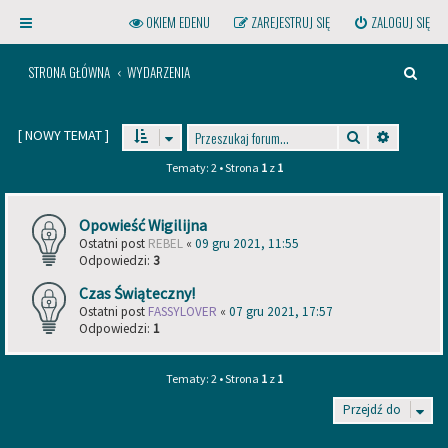
OKIEM EDENU
ZAREJESTRUJ SIĘ
ZALOGUJ SIĘ
S
STRONA GŁÓWNA
WYDARZENIA
Z
U
[
NOWY TEMAT
]
Szukaj
Wyszukiw
K
Tematy: 2 • Strona
1
z
1
A
J
Opowieść Wigilijna
Kliknij na gwint powyższej
Ostatni post
REBEL
«
09 gru 2021, 11:55
żarówki, aby otworzyć menu!
Odpowiedzi:
3
Czas Świąteczny!
Ostatni post
FASSYLOVER
«
07 gru 2021, 17:57
Odpowiedzi:
1
Tematy: 2 • Strona
1
z
1
Przejdź do