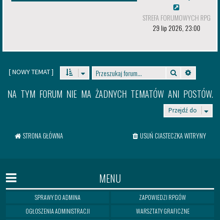
STREFA FORUMOWYCH RPG
29 lip 2026, 23:00
[
NOWY TEMAT
]
Szukaj
Wyszukiw
NA TYM FORUM NIE MA ŻADNYCH TEMATÓW ANI POSTÓW.
Przejdź do
STRONA GŁÓWNA
USUŃ CIASTECZKA WITRYNY
MENU
SPRAWY DO ADMINA
ZAPOWIEDZI RPGÓW
OGŁOSZENIA ADMINISTRACJI
WARSZTATY GRAFICZNE