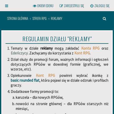
OKIEM EDENU
ZAREJESTRUJ SIĘ
ZALOGUJ SIĘ
S
STRONA GŁÓWNA
STREFA RPG
REKLAMY
Z
U
REGULAMIN DZIAŁU "REKLAMY"
K
A
Tematy w dziale
reklamy
mogą zakładać
Konta RPG
oraz
Edeńczycy
. Zachęcamy do korzystania z
Kont RPG
.
J
Kliknij na gwint powyższej
Dział służy do promocji forum, ważnych informacji i ogłoszeń
żarówki, aby otworzyć menu!
dotyczących RPGów w dowolnej formie (graficznej, we
wzorze, etc).
Opiekunowie
Kont RPG
powinni wybrać ikonkę z
basic rounded flat
, która pojawi się w dziale odznak i profilach
graczy.
Dodatkowe formy promocji to:
karuzela – dla nowych RPGów,
nowości na stronie głównej – dla RPGów starszych niż
miesiąc,