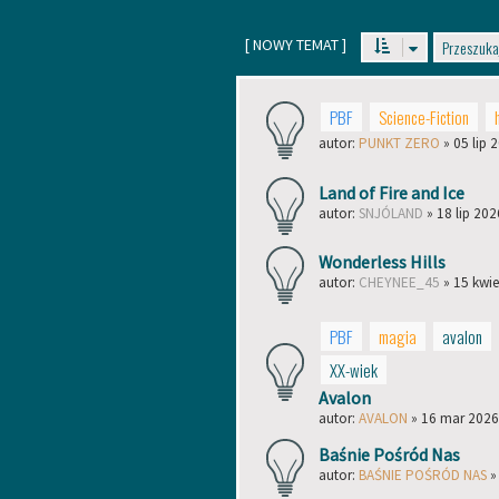
[
NOWY TEMAT
]
PBF
Science-Fiction
autor:
PUNKT ZERO
» 05 lip 
Land of Fire and Ice
autor:
SNJÓLAND
» 18 lip 202
Wonderless Hills
autor:
CHEYNEE_45
» 15 kwie
PBF
magia
avalon
XX-wiek
Avalon
autor:
AVALON
» 16 mar 2026
Baśnie Pośród Nas
autor:
BAŚNIE POŚRÓD NAS
»