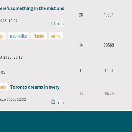
ere's something in the mist and
28
19504
2025, 19:02
1
2
ga
mechanika
Naruto
Anime
14
29569
ut 2025, 20:18
11
11061
5:05
nada
Toronto dreams in every
15
18728
 cze 2025, 12:32
1
2