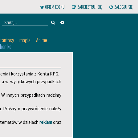
OKIEM EDENU
ZAREJESTRUJ SIĘ
ZALOGUJ SIĘ
Szukaj
WYSZUKIWANIE ZAAWANSOWANE
-fantasy
magia
Anime
hanika
enia i korzystania z Konta RPG.
m, a w wyjątkowych przypadkach
 W innych przypadkach radzimy
. Prośby o przywrócenie należy
 tematów w działach
reklam
oraz