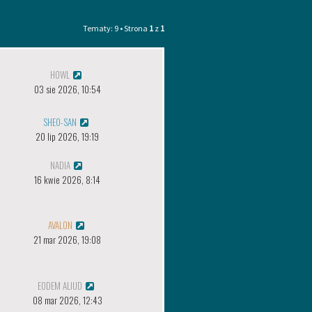
Tematy: 9 • Strona
1
z
1
HOWL
03 sie 2026, 10:54
SHEO-SAN
20 lip 2026, 19:19
NADIA
16 kwie 2026, 8:14
AVALON
21 mar 2026, 19:08
EODEM ALIUD
08 mar 2026, 12:43