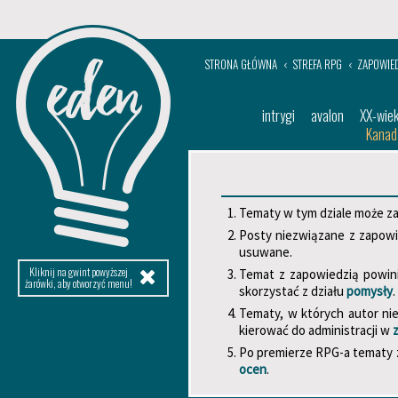
STRONA GŁÓWNA
STREFA RPG
ZAPOWIE
intrygi
avalon
XX-wie
Kanad
Tematy w tym dziale może z
Posty niezwiązane z zapowi
usuwane.
Kliknij na gwint powyższej
Temat z zapowiedzią powini
żarówki, aby otworzyć menu!
skorzystać z działu
pomysły
.
Tematy, w których autor ni
kierować do administracji w
Po premierze RPG-a tematy 
ocen
.