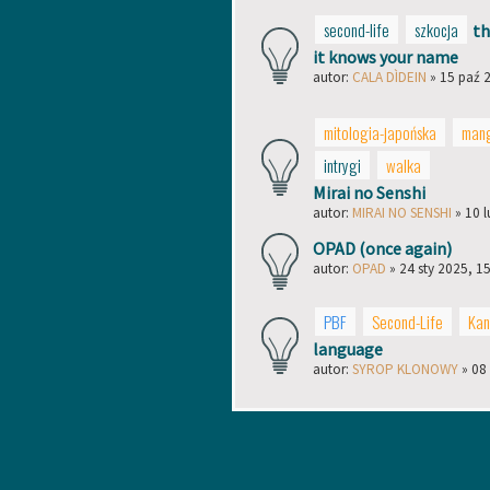
second-life
szkocja
th
it knows your name
autor:
CALA DÌDEIN
» 15 paź 
mitologia-japońska
man
intrygi
walka
Mirai no Senshi
autor:
MIRAI NO SENSHI
» 10 l
OPAD (once again)
autor:
OPAD
» 24 sty 2025, 1
PBF
Second-Life
Ka
language
autor:
SYROP KLONOWY
» 08