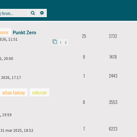
Szukaj
Wyszukiwanie zaawansowane
horror
Punkt Zero
25
2732
2026, 11:51
1
2
9
1478
6, 20:00
1
2443
 2026, 17:17
urban-fantasy
wilkołaki
8
3553
, 19:59
7
6223
 31 mar 2025, 18:52