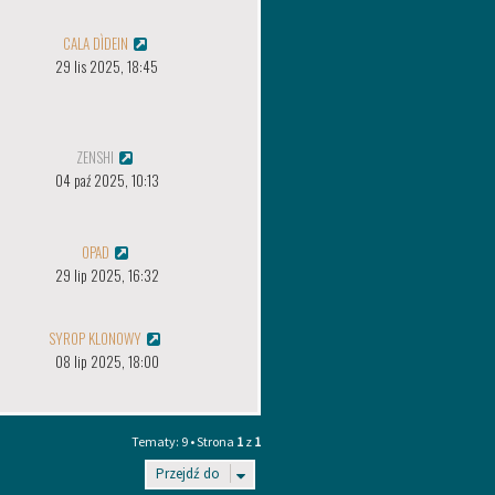
CALA DÌDEIN
29 lis 2025, 18:45
ZENSHI
04 paź 2025, 10:13
OPAD
29 lip 2025, 16:32
SYROP KLONOWY
08 lip 2025, 18:00
Tematy: 9 • Strona
1
z
1
Przejdź do