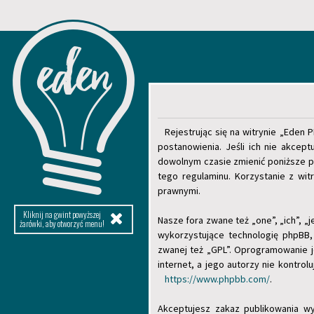
Rejestrując się na witrynie „Eden 
postanowienia. Jeśli ich nie akcep
dowolnym czasie zmienić poniższe po
tego regulaminu. Korzystanie z wi
prawnymi.
Kliknij na gwint powyższej
Nasze fora zwane też „one”, „ich”, 
żarówki, aby otworzyć menu!
wykorzystujące technologię phpBB, 
zwanej też „GPL”. Oprogramowanie 
internet, a jego autorzy nie kontro
https://www.phpbb.com/
.
Akceptujesz zakaz publikowania w