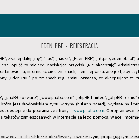
EDEN PBF - REJESTRACJA
PBF”, zwanej dalej „my”, ”nas”, „nasza”, „Eden PBF”, „https://eden-pbf.pl”
tujesz, opuść to miejsce, naciskając przycisk „Nie akceptuję”. Administ
stanowienia, informując cię o zmianach, niemniej wskazane jest, aby użyt
tryny „Eden PBF” po zmianach regulaminu oznacza, że akceptujesz te 
„je”, „phpBB software”, „www.phpbb.com”, „phpBB Limited”, „phpBB Teams”
która jest środowiskiem typu witryny (bulletin board), wydane na licen
jest dostępne do pobrania ze strony
www.phpbb.com
. Oprogramowanie 
lują tekstów zamieszczanych w internecie za jego pomocą. Więcej informa
ypowiedzi o charakterze obraźliwym, oszczerczym, propagującym treś