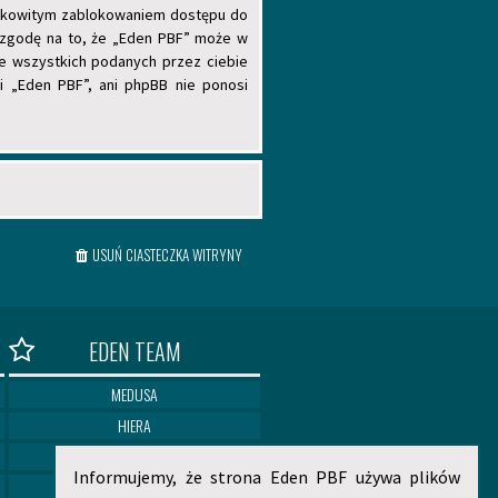
całkowitym zablokowaniem dostępu do
 zgodę na to, że „Eden PBF” może w
ie wszystkich podanych przez ciebie
i „Eden PBF”, ani phpBB nie ponosi
USUŃ CIASTECZKA WITRYNY
EDEN TEAM
MEDUSA
HIERA
ELIAN
Informujemy, że strona Eden PBF używa plików
NORITOSHI