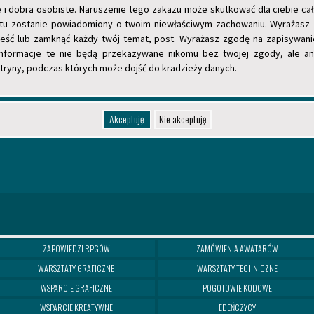
 i dobra osobiste. Naruszenie tego zakazu może skutkować dla ciebie 
rnetu zostanie powiadomiony o twoim niewłaściwym zachowaniu. Wyrażasz
enieść lub zamknąć każdy twój temat, post. Wyrażasz zgodę na zapisywan
 Informacje te nie będą przekazywane nikomu bez twojej zgody, ale an
tryny, podczas których może dojść do kradzieży danych.
ZAPOWIEDZI RPGÓW
ZAMÓWIENIA AWATARÓW
WARSZTATY GRAFICZNE
WARSZTATY TECHNICZNE
WSPARCIE GRAFICZNE
POGOTOWIE KODOWE
WSPARCIE KREATYWNE
EDEŃCZYCY