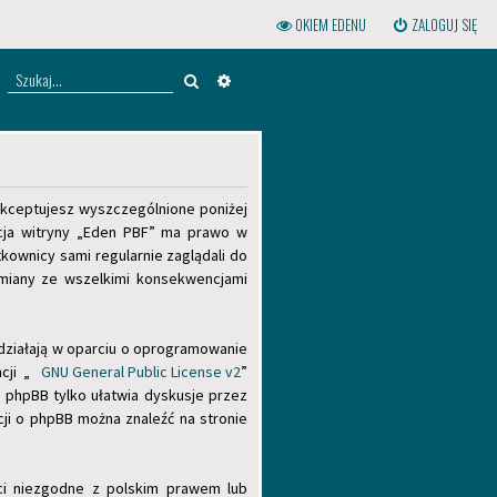
OKIEM EDENU
ZALOGUJ SIĘ
Szukaj
WYSZUKIWANIE ZAAWANSOWANE
, akceptujesz wyszczególnione poniżej
racja witryny „Eden PBF” ma prawo w
kownicy sami regularnie zaglądali do
zmiany ze wszelkimi konsekwencjami
 działają w oparciu o oprogramowanie
cji „
GNU General Public License v2
”
phpBB tylko ułatwia dyskusje przez
cji o phpBB można znaleźć na stronie
ci niezgodne z polskim prawem lub