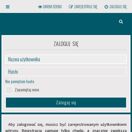
OKIEM EDENU
ZAREJESTRUJ SIĘ
ZALOGUJ SIĘ
S
Z
U
ZALOGUJ SIĘ
K
A
J
Kliknij na gwint powyższej
żarówki, aby otworzyć menu!
Nie pamiętam hasła
Zapamiętaj mnie
Aby zalogować się, musisz być zarejestrowanym użytkownikiem
witryny. Rejestracja zajmuje tylko chwilę, a znacznie zwiększa