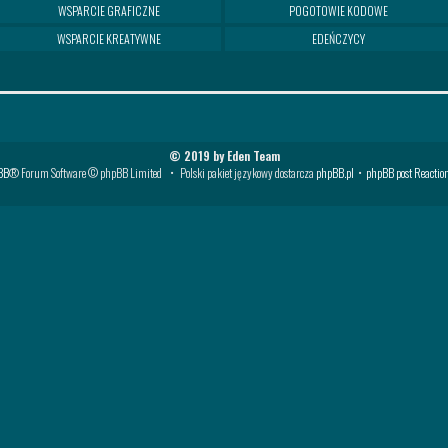
WSPARCIE GRAFICZNE
POGOTOWIE KODOWE
WSPARCIE KREATYWNE
EDEŃCZYCY
© 2019 by Eden Team
BB
® Forum Software © phpBB Limited • Polski pakiet językowy dostarcza
phpBB.pl
•
phpBB post Reactio