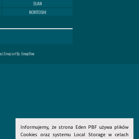
ELIAN
NORITOSHI
ns
| Emoji art By:
EmojiOne
Informujemy, że strona Eden PBF używa plików
Cookies oraz systemu Local Storage w celach