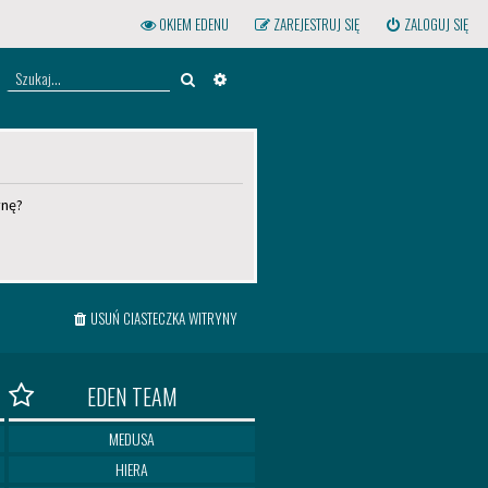
OKIEM EDENU
ZAREJESTRUJ SIĘ
ZALOGUJ SIĘ
Szukaj
WYSZUKIWANIE ZAAWANSOWANE
ynę?
USUŃ CIASTECZKA WITRYNY
EDEN TEAM
MEDUSA
HIERA