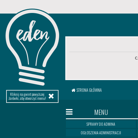
C
STRONA GŁÓWNA
Kliknij na gwint powyższej
żarówki, aby otworzyć menu!
MENU
SPRAWY DO ADMINA
OGŁOSZENIA ADMINISTRACJI