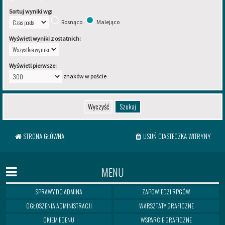
Sortuj wyniki wg:
Rosnąco
Malejąco
Wyświetl wyniki z ostatnich:
Wyświetl pierwsze:
znaków w poście
STRONA GŁÓWNA
USUŃ CIASTECZKA WITRYNY
MENU
SPRAWY DO ADMINA
ZAPOWIEDZI RPGÓW
OGŁOSZENIA ADMINISTRACJI
WARSZTATY GRAFICZNE
OKIEM EDENU
WSPARCIE GRAFICZNE