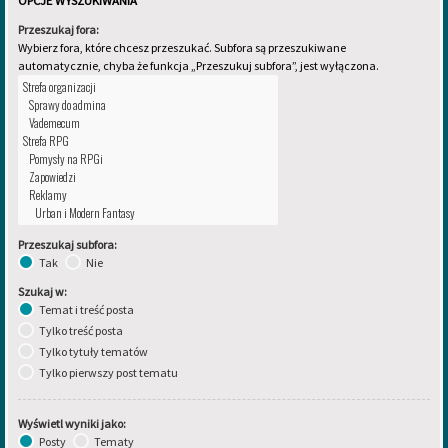
OPCJE WYSZUKIWANIA
Przeszukaj fora:
Wybierz fora, które chcesz przeszukać. Subfora są przeszukiwane
automatycznie, chyba że funkcja „Przeszukuj subfora”, jest wyłączona.
Przeszukaj subfora:
Tak
Nie
Szukaj w:
Temat i treść posta
Tylko treść posta
Tylko tytuły tematów
Tylko pierwszy post tematu
Wyświetl wyniki jako:
Posty
Tematy