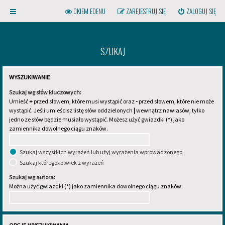
OKIEM EDENU
ZAREJESTRUJ SIĘ
ZALOGUJ SIĘ
SZUKAJ
WYSZUKIWANIE
Szukaj wg słów kluczowych:
Umieść
+
przed słowem, które musi wystąpić oraz
-
przed słowem, które nie może
wystąpić. Jeśli umieścisz listę słów oddzielonych
|
wewnątrz nawiasów, tylko
Kliknij na gwint powyższej
jedno ze słów będzie musiało wystąpić. Możesz użyć gwiazdki (*) jako
żarówki, aby otworzyć menu!
zamiennika dowolnego ciągu znaków.
Szukaj wszystkich wyrażeń lub użyj wyrażenia wprowadzonego
Szukaj któregokolwiek z wyrażeń
Szukaj wg autora:
Można użyć gwiazdki (*) jako zamiennika dowolnego ciągu znaków.