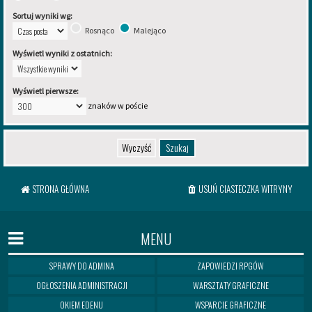
Sortuj wyniki wg:
Rosnąco
Malejąco
Wyświetl wyniki z ostatnich:
Wyświetl pierwsze:
znaków w poście
STRONA GŁÓWNA
USUŃ CIASTECZKA WITRYNY
MENU
SPRAWY DO ADMINA
ZAPOWIEDZI RPGÓW
OGŁOSZENIA ADMINISTRACJI
WARSZTATY GRAFICZNE
OKIEM EDENU
WSPARCIE GRAFICZNE