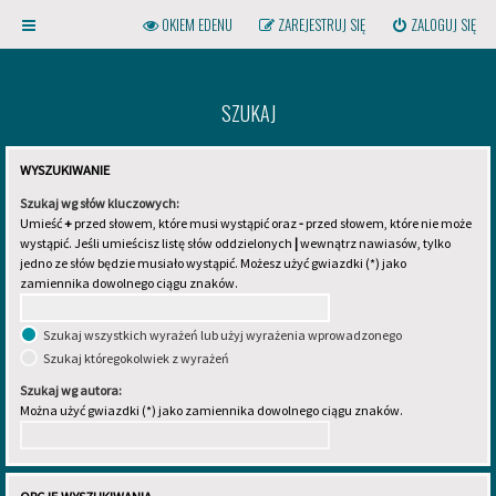
OKIEM EDENU
ZAREJESTRUJ SIĘ
ZALOGUJ SIĘ
SZUKAJ
WYSZUKIWANIE
Szukaj wg słów kluczowych:
Umieść
+
przed słowem, które musi wystąpić oraz
-
przed słowem, które nie może
wystąpić. Jeśli umieścisz listę słów oddzielonych
|
wewnątrz nawiasów, tylko
Kliknij na gwint powyższej
jedno ze słów będzie musiało wystąpić. Możesz użyć gwiazdki (*) jako
żarówki, aby otworzyć menu!
zamiennika dowolnego ciągu znaków.
Szukaj wszystkich wyrażeń lub użyj wyrażenia wprowadzonego
Szukaj któregokolwiek z wyrażeń
Szukaj wg autora:
Można użyć gwiazdki (*) jako zamiennika dowolnego ciągu znaków.