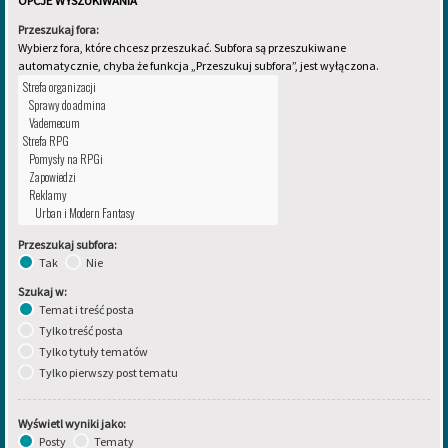
OPCJE WYSZUKIWANIA
Przeszukaj fora:
Wybierz fora, które chcesz przeszukać. Subfora są przeszukiwane
automatycznie, chyba że funkcja „Przeszukuj subfora”, jest wyłączona.
Przeszukaj subfora:
Tak
Nie
Szukaj w:
Temat i treść posta
Tylko treść posta
Tylko tytuły tematów
Tylko pierwszy post tematu
Wyświetl wyniki jako:
Posty
Tematy