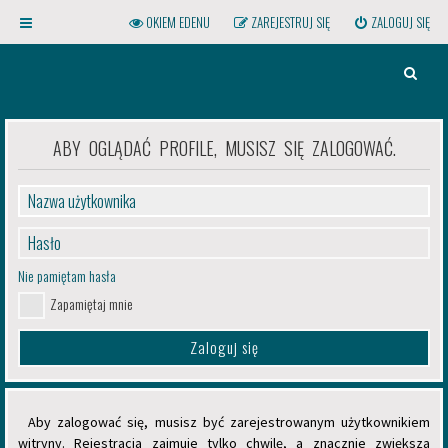
OKIEM EDENU
ZAREJESTRUJ SIĘ
ZALOGUJ SIĘ
S
Z
U
ABY OGLĄDAĆ PROFILE, MUSISZ SIĘ ZALOGOWAĆ.
K
A
J
Kliknij na gwint powyższej
żarówki, aby otworzyć menu!
Nie pamiętam hasła
Zapamiętaj mnie
Aby zalogować się, musisz być zarejestrowanym użytkownikiem
witryny. Rejestracja zajmuje tylko chwilę, a znacznie zwiększa