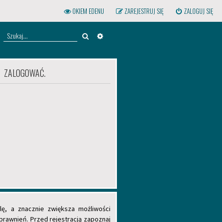
OKIEM EDENU
ZAREJESTRUJ SIĘ
ZALOGUJ SIĘ
Szukaj
WYSZUKIWANIE ZAAWANSOWANE
Ę ZALOGOWAĆ.
lę, a znacznie zwiększa możliwości
rawnień. Przed rejestracją zapoznaj