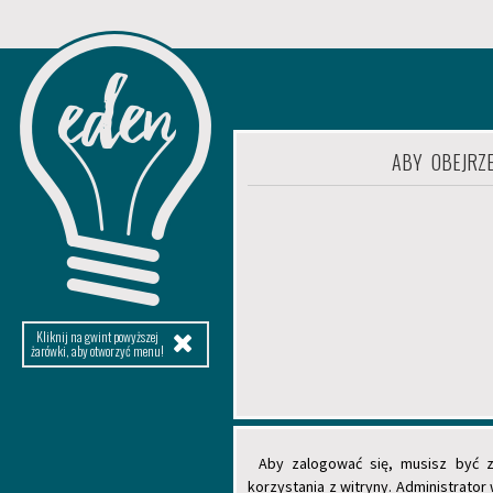
ABY OBEJRZE
Kliknij na gwint powyższej
żarówki, aby otworzyć menu!
Aby zalogować się, musisz być za
korzystania z witryny. Administrat