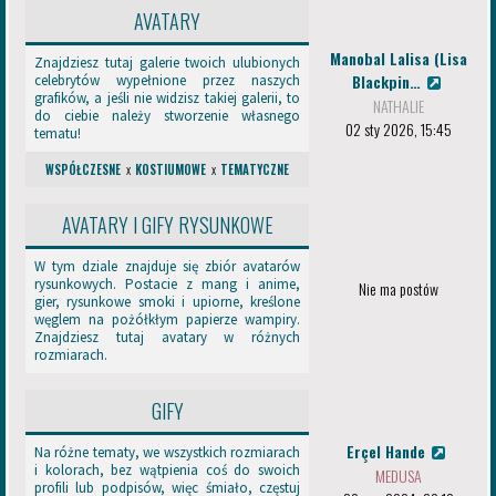
-
AVATARY
N
a
Manobal Lalisa (Lisa
Znajdziesz tutaj galerie twoich ulubionych
s
Blackpin…
celebrytów wypełnione przez naszych
a
grafików, a jeśli nie widzisz takiej galerii, to
NATHALIE
m
do ciebie należy stworzenie własnego
y
02 sty 2026, 15:45
tematu!
m
p
WSPÓŁCZESNE
x
KOSTIUMOWE
x
TEMATYCZNE
o
c
AVATARY I GIFY RYSUNKOWE
z
ą
t
W tym dziale znajduje się zbiór avatarów
rysunkowych. Postacie z mang i anime,
k
Nie ma postów
gier, rysunkowe smoki i upiorne, kreślone
u
węglem na pożółkłym papierze wampiry.
m
Znajdziesz tutaj avatary w różnych
a
rozmiarach.
ł
e
o
GIFY
g
ł
Erçel Hande
Na różne tematy, we wszystkich rozmiarach
o
i kolorach, bez wątpienia coś do swoich
MEDUSA
s
profili lub podpisów, więc śmiało, częstuj