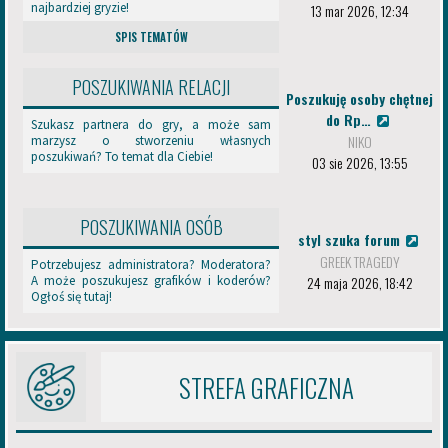
z
najbardziej gryzie!
13 mar 2026, 12:34
i
SPIS TEMATÓW
m
y
d
POSZUKIWANIA RELACJI
z
Poszukuję osoby chętnej
i
do Rp…
Szukasz partnera do gry, a może sam
a
NIKO
marzysz o stworzeniu własnych
ł
poszukiwań? To temat dla Ciebie!
03 sie 2026, 13:55
a
l
n
o
POSZUKIWANIA OSÓB
styl szuka forum
ś
ć
GREEK TRAGEDY
Potrzebujesz administratora? Moderatora?
m
24 maja 2026, 18:42
A może poszukujesz grafików i koderów?
e
Ogłoś się tutaj!
d
i
a
l
STREFA GRAFICZNA
n
ą
.
CZARODZIEJE