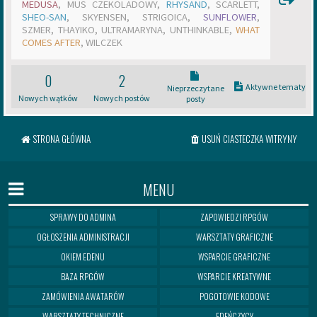
MEDUSA
,
MUS CZEKOLADOWY
,
RHYSAND
,
SCARLETT
,
m
SHEO-SAN
,
SKYENSEN
,
STRIGOICA
,
SUNFLOWER
,
i
SZMER
,
THAYIKO
,
ULTRAMARYNA
,
UNTHINKABLE
,
WHAT
a
COMES AFTER
,
WILCZEK
n
y
w
0
2
s
Aktywne tematy
Nieprzeczytane
k
Nowych wątków
Nowych postów
posty
ł
a
d
STRONA GŁÓWNA
USUŃ CIASTECZKA WITRYNY
z
i
e
MENU
a
d
m
SPRAWY DO ADMINA
ZAPOWIEDZI RPGÓW
i
OGŁOSZENIA ADMINISTRACJI
WARSZTATY GRAFICZNE
n
i
OKIEM EDENU
WSPARCIE GRAFICZNE
s
t
BAZA RPGÓW
WSPARCIE KREATYWNE
r
ZAMÓWIENIA AWATARÓW
POGOTOWIE KODOWE
a
c
WARSZTATY TECHNICZNE
EDEŃCZYCY