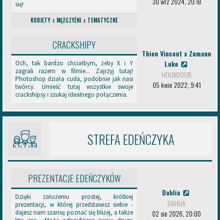
30 wrz 2024, 20:18
z
się!
e
KOBIETY
x
MĘŻCZYŹNI
x
TEMATYCZNE
n
i
e
CRACKSHIPY
o
Thien Vincent x Zumann
r
Luke
Och, tak bardzo chciałbym, żeby X i Y
g
zagrali razem w filmie... Zajrzyj tutaj!
HOUNDOUR
a
Photoshop działa cuda, podobnie jak nasi
n
05 kwie 2022, 9:41
twórcy. Umieść tutaj wszystkie swoje
i
crackshipsy i szukaj idealnego połączenia.
z
a
c
y
STREFA EDEŃCZYKA
j
n
e
-
o
PREZENTACJE EDEŃCZYKÓW
s
t
Dahlia
Dzięki założeniu prostej, krótkiej
a
DAHLIA
prezentacji, w której przedstawisz siebie -
t
02 sie 2026, 20:00
dajesz nam szansę poznać się bliżej, a także
n