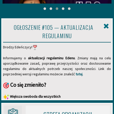
n
o
ś
ć
z
OGŁOSZENIE #105 — AKTUALIZACJA
a
p
REGULAMINU
r
o
s
Drodzy Edeńczycy!
i
ć
Informujemy o
aktualizacji regulaminu Edenu
. Zmiany mają na celu
d
o
uporządkowanie zasad, poprawę przejrzystości oraz dostosowanie
n
regulaminu do aktualnych potrzeb naszej społeczności. Link do
a
poprzedniej wersji regulaminu możecie znaleźć
tutaj
.
s
z
Co się zmieniło?
e
g
o
Większa swoboda dla wszystkich
f
Zmiana nicku — nie jest już jednorazowa! Możecie złożyć
o
r
zamówienie na zmianę w każdej chwili
u