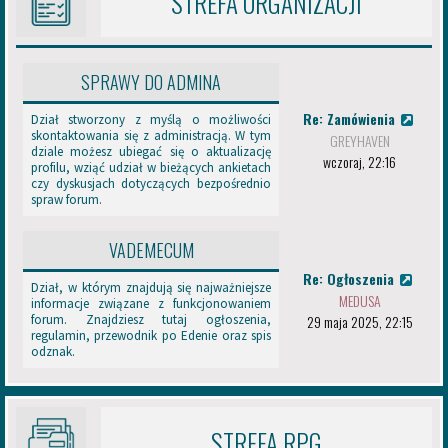
STREFA ORGANIZACJI
Więcej uprawnień dla Edeńczyków — teraz możecie zakładać
m
tematy w działach Zapowiedzi, Reklamy i prowadzić własne
.
Warsztaty
P
Uproszczone zasady — mniej restrykcyjnych punktów, więcej
o
SPRAWY DO ADMINA
zrozumiałych wytycznych
z
a
Re: Zamówienia
Nowy wygląd i struktura
Dział stworzony z myślą o możliwości
b
skontaktowania się z administracją. W tym
GREYHAVEN
y
Przejrzysty system numeracji (1.1, 1.2, itd.)
dziale możesz ubiegać się o aktualizację
wczoraj, 22:16
c
profilu, wziąć udział w bieżących ankietach
Kultura szacunku
i
czy dyskusjach dotyczących bezpośrednio
e
spraw forum.
Zamiast długiej listy zakazów, wprowadzamy prostą zasadę:
na
m
Edenie obowiązuje kultura szacunku
. Wzajemny szacunek,
p
VADEMECUM
tolerancja i dobre maniery to podstawa naszej społeczności!
l
a
Zmiany w istniejących działach
Re: Ogłoszenia
t
Dział, w którym znajdują się najważniejsze
MEDUSA
f
informacje związane z funkcjonowaniem
29 maja 2025, 22:15
forum. Znajdziesz tutaj ogłoszenia,
o
Zapowiedzi i Reklamy
regulamin, przewodnik po Edenie oraz spis
r
odznak.
Teraz wszyscy Edeńczycy mogą zakładać tematy (nie tylko
m
Konta RPG)
ą
d
Nadal zachęcamy do korzystania z Kont RPG dla lepszej
o
organizacji
r
STREFA RPG