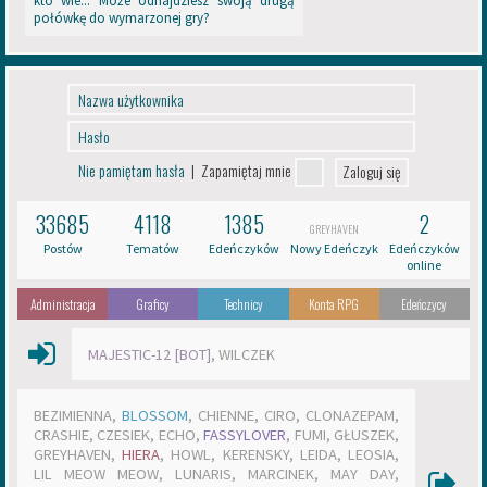
kto wie... Może odnajdziesz swoją drugą
i
połówkę do wymarzonej gry?
e
m
i
e
s
i
ą
c
Nie pamiętam hasła
|
Zapamiętaj mnie
e
p
33685
4118
1385
2
r
GREYHAVEN
z
Postów
Tematów
Edeńczyków
Nowy Edeńczyk
Edeńczyków
y
online
n
i
Administracja
Graficy
Technicy
Konta RPG
Edeńczycy
o
s
MAJESTIC-12 [BOT]
,
WILCZEK
ł
y
u
BEZIMIENNA
,
BLOSSOM
,
CHIENNE
,
CIRO
,
CLONAZEPAM
,
n
CRASHIE
,
CZESIEK
,
ECHO
,
FASSYLOVER
,
FUMI
,
GŁUSZEK
,
a
GREYHAVEN
,
HIERA
,
HOWL
,
KERENSKY
,
LEIDA
,
LEOSIA
,
s
LIL MEOW MEOW
,
LUNARIS
,
MARCINEK
,
MAY DAY
,
z