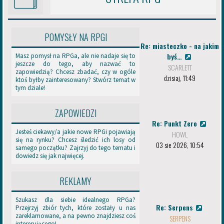
o
Warsztaty
z
Każdy może prowadzić warsztat! Nie musisz być w grupie
g
Graficy/Technicy
r
POMYSŁY NA RPGI
Zachęcamy jednak do dołączenia do odpowiednich grup
y
w
Re: miasteczko - na jakim
Oceny RPG
k
byś…
Masz pomysł na RPGa, ale nie nadaje się to
i
jeszcze do tego, aby nazwać to
Bez większych zmian — nadal mogą zakładać Konta RPG i
SCARLETT
P
zapowiedzią? Chcesz zbadać, czy w ogóle
administratorzy Edenu za zgodą zespołu
dzisiaj, 11:49
ktoś byłby zainteresowany? Stwórz temat w
B
Dodano możliwość zakładania przez zwykłych Edeńczyków
tym dziale!
F
będących adminami RPG
,
j
ZAPOWIEDZI
Partnerstwo
e
Re: Punkt Zero
s
Uproszczone zasady współpracy — usunięto wymaganie
Jesteś ciekawy/a jakie nowe RPGi pojawiają
HOWL
t
umieszczania bannera dla forów RPG (pozostało tylko dla
się na rynku? Chcesz śledzić ich losy od
03 sie 2026, 10:54
e
blogów)
samego początku? Zajrzyj do tego tematu i
ś
dowiedz się jak najwięcej.
Partnerzy prezentowani w stopce forum
m
Mniej wymagań, więcej elastyczności
y
REKLAMY
m
Ważne przypomnienia
i
e
Konta RPG — nadal możecie mieć nieograniczoną liczbę takich
Szukasz dla siebie idealnego RPGa?
Re: Serpens
j
Przejrzyj zbiór tych, które zostały u nas
kont
s
zareklamowane, a na pewno znajdziesz coś
SERPENS
Zmiana nicku — pamiętajcie o podaniu starego nicku w profilu lub
interesującego!