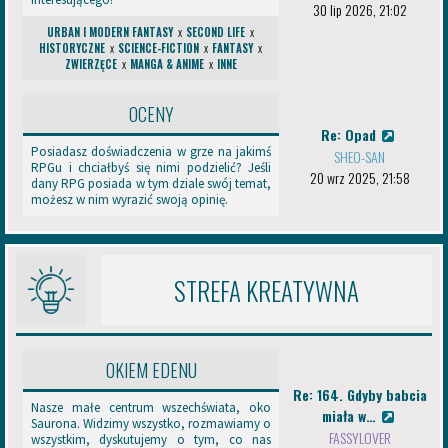
c
30 lip 2026, 21:02
prezentacji
e
URBAN I MODERN FANTASY
x
SECOND LIFE
x
Znajomość regulaminu — pozostaje obowiązkowa dla wszystkich
m
HISTORYCZNE
x
SCIENCE-FICTION
x
FANTASY
x
d
Kiedy wchodzi w życie?
ZWIERZĘCE
x
MANGA & ANIME
x
INNE
y
s
k
OCENY
Nowy regulamin obowiązuje od dziś! Prosimy o zapoznanie się z nim w
u
Re: Opad
spokoju.
s
Posiadasz doświadczenia w grze na jakimś
SHEO-SAN
j
RPGu i chciałbyś się nimi podzielić? Jeśli
Masz pytania?
20 wrz 2025, 21:58
i
dany RPG posiada w tym dziale swój temat,
o
możesz w nim wyrazić swoją opinię.
R
Jeśli coś jest niejasne lub macie propozycje dalszych usprawnień,
P
piszcie do nas w temacie
Pytania i propozycje
. Jesteśmy otwarci na
G
Wasze sugestie!
o
STREFA KREATYWNA
r
Dziękujemy za cierpliwość podczas prac nad nowym regulaminem i
a
z
liczymy na to, że zmiany przypadną Wam do gustu!
p
Razem tworzymy Eden jeszcze lepszym miejscem dla wszystkich!
r
OKIEM EDENU
o
Re: 164. Gdyby babcia
w
Nasze małe centrum wszechświata, oko
miała w…
Administracja Edenu.
a
Saurona. Widzimy wszystko, rozmawiamy o
d
FASSYLOVER
wszystkim, dyskutujemy o tym, co nas