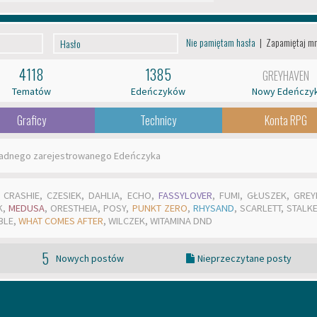
Nie pamiętam hasła
|
Zapamiętaj m
4118
1385
GREYHAVEN
Tematów
Edeńczyków
Nowy Edeńczy
Graficy
Technicy
Konta RPG
 żadnego zarejestrowanego Edeńczyka
,
CRASHIE
,
CZESIEK
,
DAHLIA
,
ECHO
,
FASSYLOVER
,
FUMI
,
GŁUSZEK
,
GREY
K
,
MEDUSA
,
ORESTHEIA
,
POSY
,
PUNKT ZERO
,
RHYSAND
,
SCARLETT
,
STALKE
BLE
,
WHAT COMES AFTER
,
WILCZEK
,
WITAMINA DND
5
Nowych postów
Nieprzeczytane posty