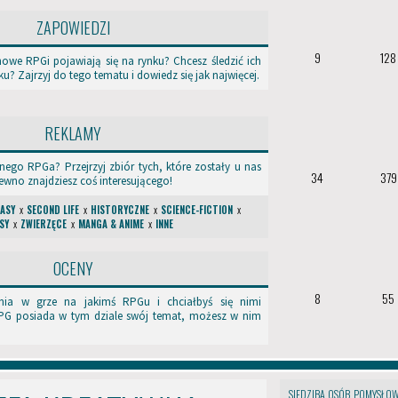
staje obowiązkowa dla wszystkich
ZAPOWIEDZI
ie?
9
128
 nowe RPGi pojawiają się na rynku? Chcesz śledzić ich
? Zajrzyj do tego tematu i dowiedz się jak najwięcej.
! Prosimy o zapoznanie się z nim w spokoju.
REKLAMY
 propozycje dalszych usprawnień, piszcie do nas w temacie
Pytania i prop
lnego RPGa? Przejrzyj zbiór tych, które zostały u nas
34
379
wno znajdziesz coś interesującego!
TASY
x
SECOND LIFE
x
HISTORYCZNE
x
SCIENCE-FICTION
x
 prac nad nowym regulaminem i liczymy na to, że zmiany przypadną Wam d
ASY
x
ZWIERZĘCE
x
MANGA & ANIME
x
INNE
szym miejscem dla wszystkich!
OCENY
8
55
nia w grze na jakimś RPGu i chciałbyś się nimi
 RPG posiada w tym dziale swój temat, możesz w nim
SIEDZIBA OSÓB POMYSŁOW