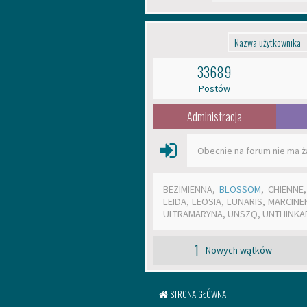
33689
Postów
Administracja
Obecnie na forum nie ma
BEZIMIENNA
,
BLOSSOM
,
CHIENNE
LEIDA
,
LEOSIA
,
LUNARIS
,
MARCINE
ULTRAMARYNA
,
UNSZQ
,
UNTHINKA
1
Nowych wątków
STRONA GŁÓWNA