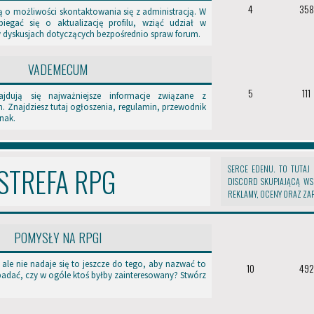
4
358
ą o możliwości skontaktowania się z administracją. W
iegać się o aktualizację profilu, wziąć udział w
y dyskusjach dotyczących bezpośrednio spraw forum.
 zakładać tematy (nie tylko Konta RPG)
a z Kont RPG dla lepszej organizacji
VADEMECUM
5
111
jdują się najważniejsze informacje związane z
t! Nie musisz być w grupie Graficy/Technicy
 Znajdziesz tutaj ogłoszenia, regulamin, przewodnik
nak.
nia do odpowiednich grup
mogą zakładać Konta RPG i administratorzy Edenu za zgodą zespołu
STREFA RPG
SERCE EDENU. TO TUTA
a przez zwykłych Edeńczyków będących adminami RPG
DISCORD SKUPIAJĄCĄ WSZ
REKLAMY, OCENY ORAZ ZA
cy — usunięto wymaganie umieszczania bannera dla forów RPG (pozostało 
opce forum
POMYSŁY NA RPGI
czności
le nie nadaje się to jeszcze do tego, aby nazwać to
10
492
ia
adać, czy w ogóle ktoś byłby zainteresowany? Stwórz
eć nieograniczoną liczbę takich kont
odaniu starego nicku w profilu lub prezentacji