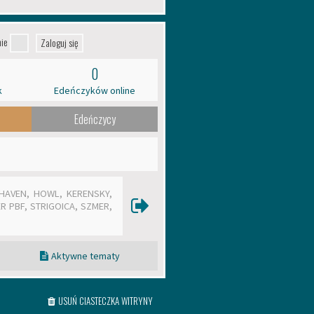
nie
0
k
Edeńczyków online
Edeńczycy
HAVEN
,
HOWL
,
KERENSKY
,
R PBF
,
STRIGOICA
,
SZMER
,
Aktywne tematy
USUŃ CIASTECZKA WITRYNY