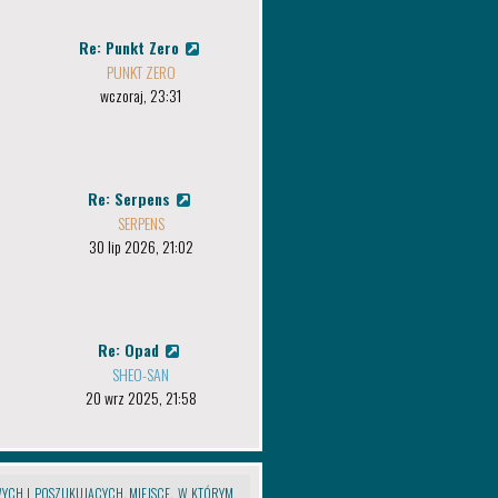
Re: Punkt Zero
PUNKT ZERO
wczoraj, 23:31
Re: Serpens
ozycje
. Jesteśmy otwarci na Wasze
SERPENS
30 lip 2026, 21:02
o gustu!
Re: Opad
Administracja Edenu.
SHEO-SAN
20 wrz 2025, 21:58
YCH I POSZUKUJĄCYCH. MIEJSCE, W KTÓRYM