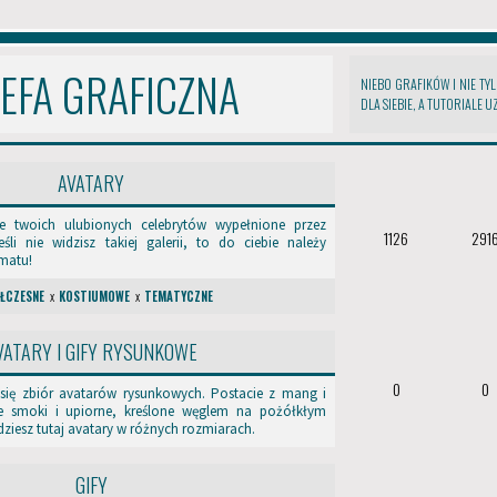
EFA GRAFICZNA
NIEBO GRAFIKÓW I NIE TY
DLA SIEBIE, A TUTORIALE 
AVATARY
rie twoich ulubionych celebrytów wypełnione przez
1126
291
śli nie widzisz takiej galerii, to do ciebie należy
matu!
ŁCZESNE
x
KOSTIUMOWE
x
TEMATYCZNE
VATARY I GIFY RYSUNKOWE
0
0
 się zbiór avatarów rysunkowych. Postacie z mang i
we smoki i upiorne, kreślone węglem na pożółkłym
ziesz tutaj avatary w różnych rozmiarach.
GIFY