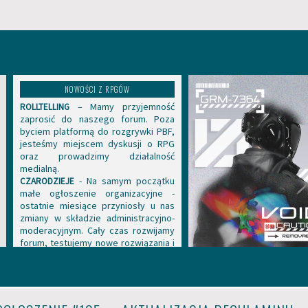
NOWOŚCI Z RPGÓW
– Mamy przyjemność
ROLLTELLING
zaprosić do naszego forum. Poza
byciem platformą do rozgrywki PBF,
jesteśmy miejscem dyskusji o RPG
oraz prowadzimy działalność
medialną.
- Na samym początku
CZARODZIEJE
małe ogłoszenie organizacyjne -
ostatnie miesiące przyniosły u nas
zmiany w składzie administracyjno-
moderacyjnym. Cały czas rozwijamy
forum, testujemy nowe rozwiązania i
szukamy najlepszych kierunków
rozwoju. Rozważamy też nabór na
nowych Mistrzów Gry. Nadal trwa
wymiana międzyszkolna na
Czarodziejach! W Hogwarcie można