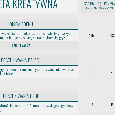
EFA KREATYWNA
DZIELIMY SIĘ POMYSŁ
ELEMENTAMI ZWIĄZANYMI Z 
OKIEM EDENU
wszechświata, oko Saurona. Widzimy wszystko,
165
208
, dyskutujemy o tym, co nas najbardziej gryzie!
SPIS TEMATÓW
POSZUKIWANIA RELACJI
 gry, a może sam marzysz o stworzeniu własnych
36
77
la Ciebie!
POSZUKIWANIA OSÓB
13
15
ratora? Moderatora? A może poszukujesz grafików i
j!