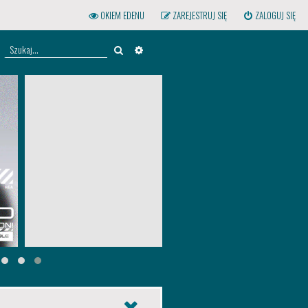
OKIEM EDENU
ZAREJESTRUJ SIĘ
ZALOGUJ SIĘ
Szukaj
WYSZUKIWANIE ZAAWANSOWANE