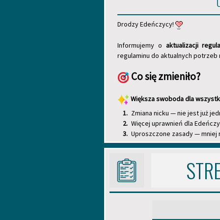
Drodzy Edeńczycy!
Informujemy o
aktualizacji regu
regulaminu do aktualnych potrzeb 
Co się zmieniło?
Większa swoboda dla wszystk
Zmiana nicku — nie jest już j
Więcej uprawnień dla Edeńczy
Uproszczone zasady — mniej 
Nowy wygląd i struktura
STRE
Przejrzysty system numeracji (1
Kultura szacunku
Zamiast długiej listy zakaz
dobre maniery to podstawa n
Zmiany w istniejący