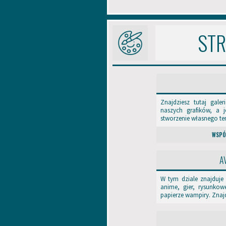
STR
Znajdziesz tutaj gale
naszych grafików, a je
stworzenie własnego te
WSPÓ
A
W tym dziale znajduje
anime, gier, rysunko
papierze wampiry. Znajd