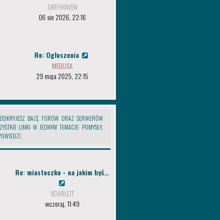
GREYHAVEN
06 sie 2026, 22:16
Re: Ogłoszenia
MEDUSA
29 maja 2025, 22:15
J ODKRYJESZ BAZĘ FORÓW ORAZ SERWERÓW
YSTKIE LINKI W JEDNYM TEMACIE: POMYSŁY,
POWIEDZI.
tylko dla blogów)
Re: miasteczko - na jakim byś…
SCARLETT
wczoraj, 11:49