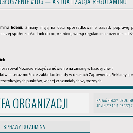
OGŁOSZENIE #105 — AKTUALIZACJA REGULAMINU
spotkać teraz uczniów prosto z USA -
od NY, przez Kalifornię, aż po Hawaje.
- Nagrania dziwnych
NEW ORLEANS
świateł nad Nowym Orleanem od
tygodni zalewają media
laminu Edenu
. Zmiany mają na celu uporządkowanie zasad, poprawę p
społecznościowe, a internet coraz
naszej społeczności. Link do poprzedniej wersji regulaminu możecie znale
częściej określa sprawę mianem
"New Orleans’ Own X-Files". W tym
samym czasie mieszkańcy zaczęli
zgłaszać „Memory Gap” —
niewyjaśnione luki w pamięci i
ich
poczucie utraty czasu! Na forum
pojawiła się też nowa szata
ednorazowa! Możecie złożyć zamówienie na zmianę w każdej chwili
graficzna, odświeżone kody oraz
ków — teraz możecie zakładać tematy w działach Zapowiedzi, Reklamy i 
kilka nowych funkcjonalności.
restrykcyjnych punktów, więcej zrozumiałych wytycznych
FA ORGANIZACJI
.1, 1.2, itd.)
NAJWAŻNIEJSZY DZIAŁ E
ADMINISTRACJĄ. PROSZĘ 
ów, wprowadzamy prostą zasadę:
na Edenie obowiązuje kultura szacunku
aszej społeczności!
SPRAWY DO ADMINA
ch działach