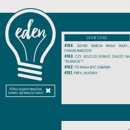
OKIEM EDENU
#164.
GDYBY BABCIA MIAŁA WĄSY...
FORUM MARZEŃ?
#163.
CZY JESZCZE KOMUŚ ZALEŻY NA
"KLIMACIE"?
#162.
TO MIAŁA BYĆ ZABAWA
#161.
PBFY, AVATARY
Kliknij na gwint powyższej
żarówki, aby otworzyć menu!