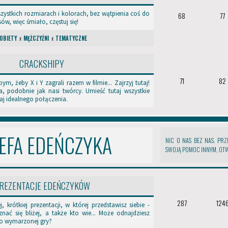
zystkich rozmiarach i kolorach, bez wątpienia coś do
68
77
sów, więc śmiało, częstuj się!
OBIETY
x
MĘŻCZYŹNI
x
TEMATYCZNE
CRACKSHIPY
71
82
ym, żeby X i Y zagrali razem w filmie... Zajrzyj tutaj!
, podobnie jak nasi twórcy. Umieść tutaj wszystkie
kaj idealnego połączenia.
EFA EDEŃCZYKA
NIC O NAS BEZ NAS. PRZ
SWOJĄ POMOC INNYM, OTW
REZENTACJE EDEŃCZYKÓW
287
124
j, krótkiej prezentacji, w której przedstawisz siebie -
ać się bliżej, a także kto wie... Może odnajdziesz
o wymarzonej gry?