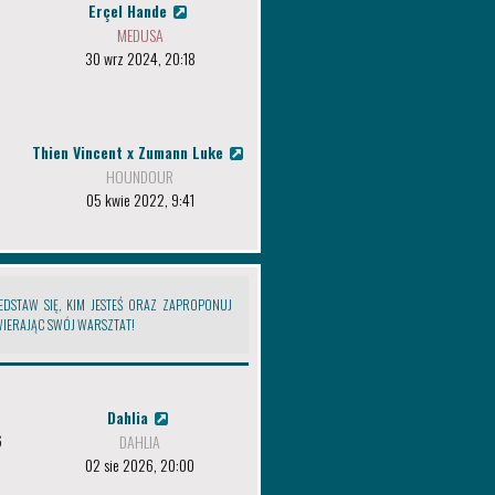
Erçel Hande
MEDUSA
30 wrz 2024, 20:18
Thien Vincent x Zumann Luke
HOUNDOUR
05 kwie 2022, 9:41
EDSTAW SIĘ, KIM JESTEŚ ORAZ ZAPROPONUJ
IERAJĄC SWÓJ WARSZTAT!
Dahlia
6
DAHLIA
02 sie 2026, 20:00