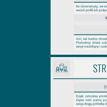
Na różne tematy, we ws
swoich profili lub podpi
K
Och, tak bardzo chciałb
Photoshop działa cuda
swoje crackshipsy i szu
STR
P
Dzięki założeniu proste
dajesz nam szansę pozn
swoją drugą połówkę d