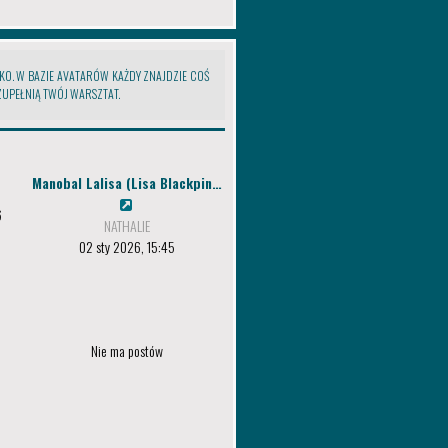
LKO. W BAZIE AVATARÓW KAŻDY ZNAJDZIE COŚ
UZUPEŁNIĄ TWÓJ WARSZTAT.
Manobal Lalisa (Lisa Blackpin…
6
NATHALIE
02 sty 2026, 15:45
Nie ma postów