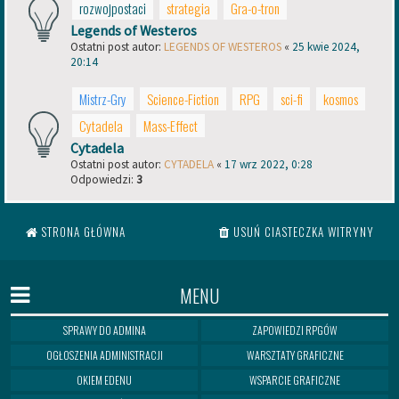
rozwojpostaci
strategia
Gra-o-tron
Legends of Westeros
Ostatni post autor:
LEGENDS OF WESTEROS
«
25 kwie 2024,
20:14
Mistrz-Gry
Science-Fiction
RPG
sci-fi
kosmos
Cytadela
Mass-Effect
Cytadela
Ostatni post autor:
CYTADELA
«
17 wrz 2022, 0:28
Odpowiedzi:
3
STRONA GŁÓWNA
USUŃ CIASTECZKA WITRYNY
MENU
SPRAWY DO ADMINA
ZAPOWIEDZI RPGÓW
OGŁOSZENIA ADMINISTRACJI
WARSZTATY GRAFICZNE
OKIEM EDENU
WSPARCIE GRAFICZNE