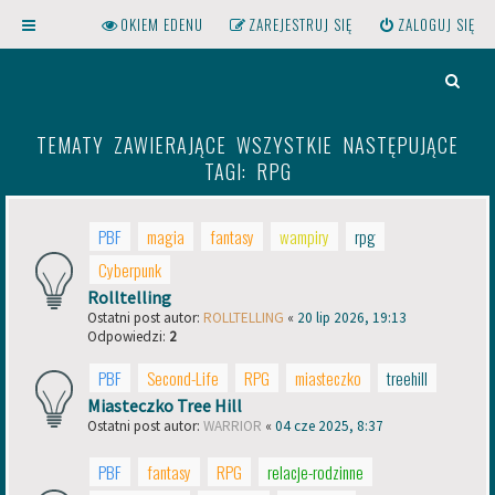
OKIEM EDENU
ZAREJESTRUJ SIĘ
ZALOGUJ SIĘ
S
Z
TEMATY ZAWIERAJĄCE WSZYSTKIE NASTĘPUJĄCE
U
TAGI: RPG
K
A
PBF
magia
fantasy
wampiry
rpg
J
Kliknij na gwint powyższej
Cyberpunk
żarówki, aby otworzyć menu!
Rolltelling
Ostatni post autor:
ROLLTELLING
«
20 lip 2026, 19:13
Odpowiedzi:
2
PBF
Second-Life
RPG
miasteczko
treehill
Miasteczko Tree Hill
Ostatni post autor:
WARRIOR
«
04 cze 2025, 8:37
PBF
fantasy
RPG
relacje-rodzinne