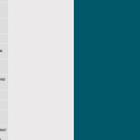
M.
COND
NIA?
W