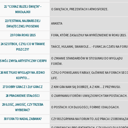
21 "CORAZ BLIŻEJ ŚWIĘTA" -
O ŚWIĘTACH, PREZENTACH I ATMOSFERZE.
MIKOŁAJKI!
22 FESTIWAL NAJBARDZIEJ
ANKIETA
ŚWIĄTECZNEJ PIOSENKI
23 FORA ROKU 2015
FORA, KTÓRE ZASŁUŻYŁY NA WYRÓŻNIENIE W ROKU 2015.
24 SZOTBOX, CZYLI CO W TRAWIE
TAŃCE, HULANKI, SWAWOLE... - FUNKCJA CZATU NA FORU
PISZCZY?
O ZMIANIE STANDARDÓW W STOSUNKU DO WYGLĄDU
25 MÓJ ZMYSŁ ARTYSTYCZNY CIERPI!
FORÓW.
26 NIE TYLKO WYGLĄDY NA JEDNO
CZYLI O POWIELANIU FABUŁY, GŁÓWNIE NA FORACH SE
KOPYTO...
LIFE.
27 DOBRY GRACZ I ZŁY GRACZ
Z KIM GRA NAM SIĘ DOBRZE, A Z KIM... Z PRZYMUSU.
28 PRAGNIENIE STAŁOŚCI
O ZAMYKANIU FORÓW I UWIĘZIONYCH TAM POSTACIACH.
29 ILOŚĆ, JAKOŚĆ, CZY TRZEBA
O POSTACH: ICH DŁUGOŚCI, FORMIE I DIALOGACH.
WYBIERAĆ?
30 FORA TO NADAL ZABAWA?
CZY ROZGRYWKA NA FORUM TO JUŻ PRACA I ZOBOWIĄZA
O GRAFIKACH I PROJEKTANTACH. CZY USŁUGI DLA FORÓ