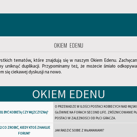
OKIEM EDENU
zystkich tematów, które znajdują się w naszym Okiem Edenu. Zachęcamy
y uniknąć duplikacji. Przypominamy też, że możecie śmiało odkopywa
 się ciekawej dyskusji na nowo.
OKIEM EDENU
O PRZEWADZE W ILOŚCI POSTACI KOBIECYCH NAD MĘSKI
01 BYĆ KOBIETĄ CZY MĘŻCZYZNĄ?
GŁÓWNIE NA FORACH SECOND LIFE. ZRÓŻNICOWANIE PŁ
POSTACI W ZALEŻNOŚCI OD PŁCI GRACZA.
2 CO ZROBIĆ, KIEDY KTOŚ ZHAKUJE
JAK RADZIĆ SOBIE Z WŁAMANIAMI?
FORUM?