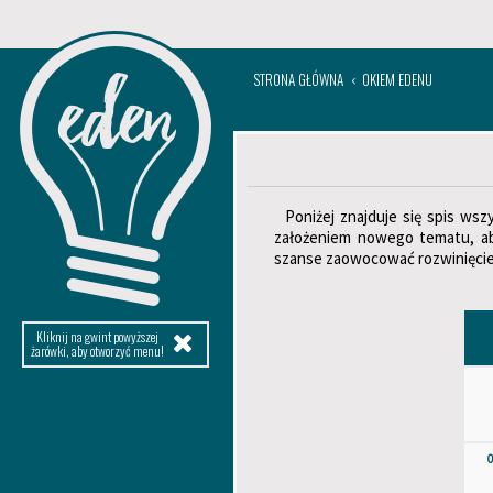
STRONA GŁÓWNA
OKIEM EDENU
Poniżej znajduje się spis ws
założeniem nowego tematu, ab
szanse zaowocować rozwinięciem
Kliknij na gwint powyższej
żarówki, aby otworzyć menu!
0