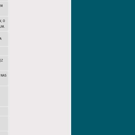
IM
, O
UM.
A
(Z
 NAS