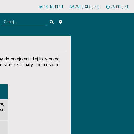
OKIEM EDENU
ZAREJESTRUJ SIĘ
ZALOGUJ SIĘ
Szukaj
WYSZUKIWANIE ZAAWANSOWANE
 do przejrzenia tej listy przed
ć starsze tematy, co ma spore
MI,
CI