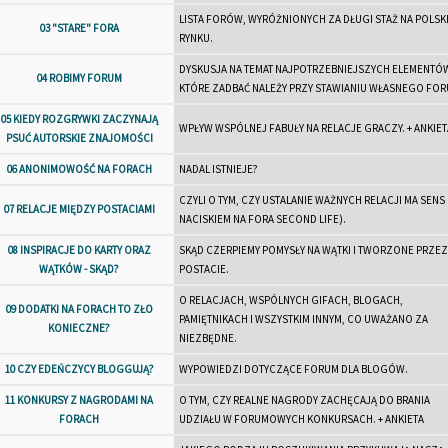
LISTA FORÓW, WYRÓŻNIONYCH ZA DŁUGI STAŻ NA POLSK
03 "STARE" FORA
RYNKU.
DYSKUSJA NA TEMAT NAJPOTRZEBNIEJSZYCH ELEMENTÓW
04 ROBIMY FORUM
KTÓRE ZADBAĆ NALEŻY PRZY STAWIANIU WŁASNEGO FOR
05 KIEDY ROZGRYWKI ZACZYNAJĄ
WPŁYW WSPÓLNEJ FABUŁY NA RELACJE GRACZY. + ANKIET
PSUĆ AUTORSKIE ZNAJOMOŚCI
06 ANONIMOWOŚĆ NA FORACH
NADAL ISTNIEJE?
CZYLI O TYM, CZY USTALANIE WAŻNYCH RELACJI MA SENS 
07 RELACJE MIĘDZY POSTACIAMI
NACISKIEM NA FORA SECOND LIFE).
08 INSPIRACJE DO KARTY ORAZ
SKĄD CZERPIEMY POMYSŁY NA WĄTKI I TWORZONE PRZEZ
WĄTKÓW - SKĄD?
POSTACIE.
O RELACJACH, WSPÓLNYCH GIFACH, BLOGACH,
09 DODATKI NA FORACH TO ZŁO
PAMIĘTNIKACH I WSZYSTKIM INNYM, CO UWAŻANO ZA
KONIECZNE?
NIEZBĘDNE.
10 CZY EDEŃCZYCY BLOGGUJĄ?
WYPOWIEDZI DOTYCZĄCE FORUM DLA BLOGÓW.
11 KONKURSY Z NAGRODAMI NA
O TYM, CZY REALNE NAGRODY ZACHĘCAJĄ DO BRANIA
FORACH
UDZIAŁU W FORUMOWYCH KONKURSACH. + ANKIETA