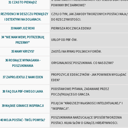
31 CZAS TO PIENIĄDZ
POWINNY BYĆ DARMOWE?
2 REZYDENCI W DESZCZU PIENIĘDZY
CZYLI O TYM, JAK ZAWODY TWORZONYCH POSTACI MAJĄ 
I DETEKTYWI NA DOLARACH.
DO RZECZYWISTOŚCI.
33 MAMY JUŻ ROK!
PIERWSZA ROCZNICA EDENU!
34 "NIE MAM WENY, POTRZEBUJĘ
URLOP OD PBF-ÓW.
PRZERWY"
35 MAMY KRYZYS?
ZASTÓJ NA RYNKU POLSKICH FORÓW.
36 ROSNĄCE WYMAGANIA -
ORYGINALNOŚĆ POSZUKIWAŃ. CO NAS DZIWI?
POSZUKIWANIA
PROPOZYCJE EDEŃCZYKÓW - JAK POWINIEN WYGLĄDAĆ
37 ZAPROJEKTUJ Z NAMI EDEN
EDEN?
PODSTAWOWE PYTANIA, ZADAWANE PRZEZ
38 FAQ DLA PBF-OWEGO LAIKA
POCZĄTKUJĄCEGO GRACZA.
POJĘCIA "KRADZIEŻY WŁASNOŚCI INTELEKTUALNEJ" I
39 WĄSKIE GRANICE INSPIRACJI
"INSPIRACJI".
POSZUKIWANIA NARZUCAJĄCE SPOSÓB TWORZENIA
40 MOJA POSTAĆ - TWÓJ POMYSŁ?
POSTACI. KILKA SŁÓW O GINĄCEJ KREATYWNOŚCI.