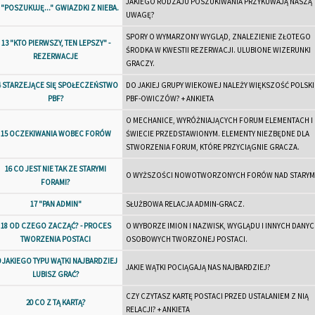
JAKIEGO RODZAJU POSZUKIWANIA PRZYKUWAJĄ NASZĄ
 "POSZUKUJĘ..." GWIAZDKI Z NIEBA.
UWAGĘ?
SPORY O WYMARZONY WYGLĄD, ZNALEZIENIE ZŁOTEGO
13 "KTO PIERWSZY, TEN LEPSZY" -
ŚRODKA W KWESTII REZERWACJI. ULUBIONE WIZERUNKI
REZERWACJE
GRACZY.
4 STARZEJĄCE SIĘ SPOŁECZEŃSTWO
DO JAKIEJ GRUPY WIEKOWEJ NALEŻY WIĘKSZOŚĆ POLSK
PBF?
PBF-OWICZÓW? + ANKIETA
O MECHANICE, WYRÓŻNIAJĄCYCH FORUM ELEMENTACH I
15 OCZEKIWANIA WOBEC FORÓW
ŚWIECIE PRZEDSTAWIONYM. ELEMENTY NIEZBĘDNE DLA
STWORZENIA FORUM, KTÓRE PRZYCIĄGNIE GRACZA.
16 CO JEST NIE TAK ZE STARYMI
O WYŻSZOŚCI NOWOTWORZONYCH FORÓW NAD STARYMI
FORAMI?
17 "PAN ADMIN"
SŁUŻBOWA RELACJA ADMIN-GRACZ.
18 OD CZEGO ZACZĄĆ? - PROCES
O WYBORZE IMION I NAZWISK, WYGLĄDU I INNYCH DANY
TWORZENIA POSTACI
OSOBOWYCH TWORZONEJ POSTACI.
9 JAKIEGO TYPU WĄTKI NAJBARDZIEJ
JAKIE WĄTKI POCIĄGAJĄ NAS NAJBARDZIEJ?
LUBISZ GRAĆ?
CZY CZYTASZ KARTĘ POSTACI PRZED USTALANIEM Z NIĄ
20 CO Z TĄ KARTĄ?
RELACJI? + ANKIETA