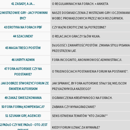
41 ZASADY, A JA...
O REGULAMINACH NA FORACH. + ANKIETA
2 MISTRZOWIE GRY - JACY POWINNI
NASZE DOŚWIADCZENIA Z MISTRZAMI GRY I OCZEKIWAN
BYĆ?
WOBEC PROWADZONYCH PRZEZ NICH ROZGRYWEK.
43 EROTYKA NA FORACH PBF
CZY WĄTKI EROTYCZNE SĄ POTRZEBNE?
44 SZACUNEK?
O RELACJACH GRACZY SŁÓW KILKA.
DŁUGOŚĆ I ZAWARTOŚĆ POSTÓW. ZMIANA STYLU PISANIA
45 MAGIA TREŚCI POSTÓW
PRZESTRZENI LAT.
46 UKRYTY ADMIN
FORA INCOGNITO, ANONIMOWOŚĆ ADMINISTRACJI.
47 FORA AUTORSKIE CZY NA
O TRUDNOŚCIACH POSTAWIENIA FORUM NA POSTAWIE".
PODSTAWIE?
8 JAK DOBRZE STWORZYĆ FORUM ZE
JAK SPRAWIĆ, BY FORA AUTORSKIE STAŁY SIĘ MIEJSCEM
ŚWIATEM AUTORSKIM
PRZYJAZNYM DLA KAŻDEGO?
49 ZAKAZ ŚMIESZKOWANIA
OGRANICZENIA KREATYWNOŚCI NA FORACH.
50 FORA FORMĄ KOMPENSACJI?
ZABAWA CZY WYNAGRADZANIE?
51 SZUKAM GRY, AGENCIE!
SENS ISTNIENIA TEMATÓW "KTO ZAGRA?"
52 PADŁO CZY NIE PADŁO - OTO JEST
KIEDY FORUM UZNAĆ ZA WYMARŁE?