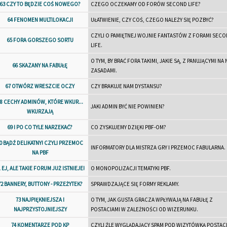
63 CZY TO BĘDZIE COŚ NOWEGO?
CZEGO OCZEKAMY OD FORÓW SECOND LIFE?
64 FENOMEN MULTILOKACJI
UŁATWIENIE, CZY COŚ, CZEGO NALEŻY SIĘ POZBYĆ?
CZYLI O PAMIĘTNEJ WOJNIE FANTASTÓW Z FORAMI SEC
65 FORA GORSZEGO SORTU
LIFE.
O TYM, BY BRAĆ FORA TAKIMI, JAKIE SĄ, Z PANUJĄCYMI NA
66 SKAZANY NA FABUŁĘ
ZASADAMI.
67 OTWÓRZ WRESZCIE OCZY
CZY BRAKUJE NAM DYSTANSU?
8 CECHY ADMINÓW, KTÓRE WKUR...
JAKI ADMIN BYĆ NIE POWINIEN?
WKURZAJĄ
69 I PO CO TYLE NARZEKAĆ?
CO ZYSKUJEMY DZIĘKI PBF-OM?
0 BĄDŹ DELIKATNY! CZYLI PRZEMOC
INFORMATORY DLA MISTRZA GRY I PRZEMOC FABULARNA.
NA PBF
1 EJ, ALE TAKIE FORUM JUŻ ISTNIEJE!
O MONOPOLIZACJI TEMATYKI PBF.
72 BANNERY, BUTTONY - PRZEŻYTEK?
SPRAWDZAJĄCE SIĘ FORMY REKLAMY.
73 NAJPIĘKNIEJSZA I
O TYM, JAK GUSTA GRACZA WPŁYWAJĄ NA FABUŁĘ Z
NAJPRZYSTOJNIEJSZY
POSTACIAMI W ZALEŻNOŚCI OD WIZERUNKU.
74 KOMENTARZE POD KP
CZYLI ŹLE WYGLĄDAJĄCY SPAM POD WIZYTÓWKĄ POSTACI