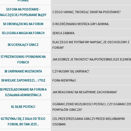
PYTANIE
53 FORA NA PODSTAWIE -
CZEGO UNIKAĆ, TWORZĄC ŚWIAT NA PODSTAWIE?
NAJCZĘŚCIEJ POPEŁNIANE BŁĘDY
54 OBOWIĄZKI MG NA FORUM
O ROZRÓŻNIANIU MISTRZA GRY I ADMINA.
55 LOGIKA A MAGIA NA FORACH
SENS A ZABAWA.
DLACZEGO NIE POTRAFIMY NAPISAĆ, ŻE ODCHODZIMY Z
56 UCIEKAJĄCY GRACZ
FORUM?
57 PRZEWODNIKI I PORADNIKI NA
JAK DOBRZE JE TWORZYĆ? NAJPOTRZEBNIEJSZE ELEMEN
FORACH
58 UKRYWANIE MULTIKONTA
CZY MUSIMY SIĘ UKRYWAĆ?
59 WIELKIE ZAPOWIEDZI... I TYLE
FORA-NIEWYPAŁY.
60 PRZEŚLADOWANIE NA FORUM A
JAK REAGOWAĆ NA NEGATYWNE ZACHOWANIA?
DZIAŁANIA ADMINISTRACJI
OGRANICZENIE MOŻLIWOŚCI POSTACI, CZY OGRANICZE
61 SILNE POSTACI
POMYSŁÓW GRACZA?
62 TRZYMAJ SIĘ Z DALA OD TEGO
CEL PRZESTRZEGANIA GRACZY PRZED NIELUBIANYMI
FORUM, BO TAM JEST...
OSOBAMI.